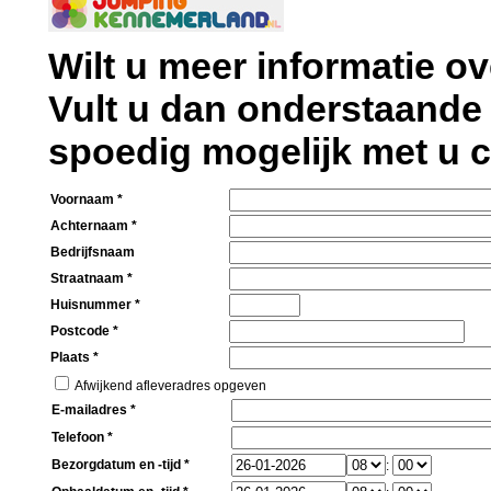
Wilt u meer informatie 
Vult u dan onderstaande 
spoedig mogelijk met u
Voornaam *
Achternaam *
Bedrijfsnaam
Straatnaam *
Huisnummer *
Postcode *
Plaats *
Afwijkend afleveradres opgeven
E-mailadres *
Telefoon *
Bezorgdatum en -tijd *
: