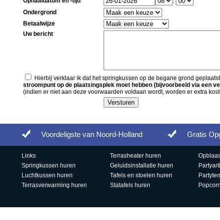
Ophaaldatum en -tijd *
:
Ondergrond
Betaalwijze
Uw bericht
Hierbij verklaar ik dat het springkussen op de begane grond geplaatst
stroompunt op de plaatsingsplek moet hebben (bijvoorbeeld via een ve
(indien er niet aan deze voorwaarden voldaan wordt, worden er extra kost
Voordeligste van Noord-Holland
Gratis Op
Links
Terrasheater huren
Opblaas
Springkussen huren
Geluidsinstallatie huren
Partyart
Luchtkussen huren
Tafels en stoelen huren
Partyte
Terrasverwarming huren
Statafels huren
Popcor