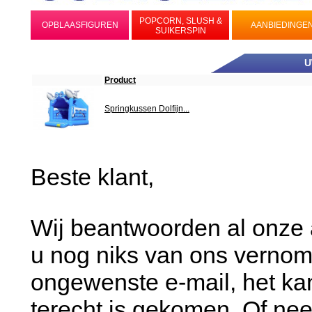
POPCORN, SLUSH &
OPBLAASFIGUREN
AANBIEDINGE
SUIKERSPIN
U
Product
Springkussen Dolfijn...
Beste klant,
Wij beantwoorden al onze 
u nog niks van ons vernom
ongewenste e-mail, het kan
terecht is gekomen. Of ne