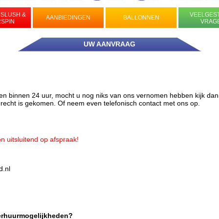
 SLUSH &
VEELGES
AANBIEDINGEN
BALLONNEN
RSPIN
VRAG
UW AANVRAAG
en binnen 24 uur, mocht u nog niks van ons vernomen hebben kijk dan
terecht is gekomen. Of neem even telefonisch contact met ons op.
n uitsluitend op afspraak!
d.nl
verhuurmogelijkheden?