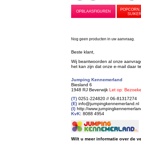
POPCORN,
OPBLAASFIGUREN
SUIKE
Nog geen producten in uw aanvraag.
Beste klant,
Wij beantwoorden al onze aanvrag
het kan zijn dat onze e-mail daar 
Jumping Kennemerland
Biesland 6
1948 RJ Beverwijk
Let op: Bezoeke
(T)
0251-224820 // 06-81317274
(E)
info@jumpingkennemerland.nl
(I)
http://www.jumpingkennemerlan
KvK:
8088 4954
Wilt u meer informatie over de 