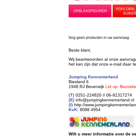
POPCORN,
OPBLAASFIGUREN
SUIKE
Nog geen producten in uw aanvraag.
Beste klant,
Wij beantwoorden al onze aanvrag
het kan zijn dat onze e-mail daar 
Jumping Kennemerland
Biesland 6
1948 RJ Beverwijk
Let op: Bezoeke
(T)
0251-224820 // 06-81317274
(E)
info@jumpingkennemerland.nl
(I)
http://www.jumpingkennemerlan
KvK:
8088 4954
Wilt u meer informatie over de 