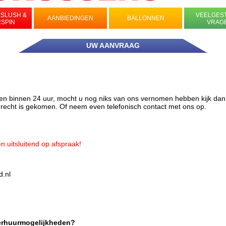
 SLUSH &
VEELGES
AANBIEDINGEN
BALLONNEN
RSPIN
VRAG
UW AANVRAAG
en binnen 24 uur, mocht u nog niks van ons vernomen hebben kijk dan
terecht is gekomen. Of neem even telefonisch contact met ons op.
n uitsluitend op afspraak!
d.nl
verhuurmogelijkheden?