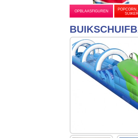
POPCORN,
OPBLAASFIGUREN
SUIKE
BUIKSCHUIF