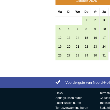
Oktober 2026
Ma
Di
Wo
Do
Vr
Za
1
2
3
5
6
7
8
9
10
12
13
14
15
16
17
19
20
21
22
23
24
26
27
28
29
30
31
Ga terug naar overzicht
Voordeligste van Noord-Hol
Links
Terrash
Springkussen huren
Geluids
Luchtkussen huren
Tafels 
Terrasverwarming huren
Statafe