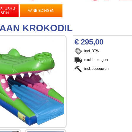
 SLUSH &
VEELGES
AANBIEDINGEN
BALLONNEN
RSPIN
VRAG
BAAN KROKODIL
€ 295,00
incl. BTW
excl. bezorgen
incl. opbouwen
Toevoegen aan aanvraag