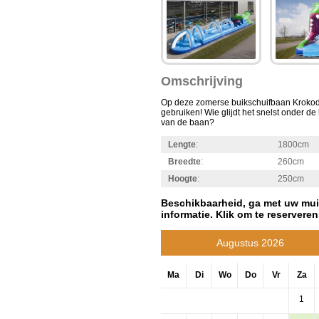
Omschrijving
Op deze zomerse buikschuifbaan Krokodil
gebruiken! Wie glijdt het snelst onder d
van de baan?
Lengte
:
1800cm
Breedte
:
260cm
Hoogte
:
250cm
Beschikbaarheid, ga met uw mui
informatie. Klik om te reserveren
Augustus 2026
Ma
Di
Wo
Do
Vr
Za
1