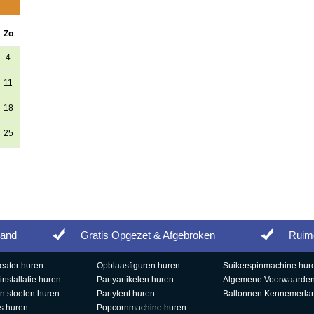
Zo
4
11
18
25
land
Gratis Opgezet & Afgebroken
Ruim
eater huren
Opblaasfiguren huren
Suikerspinmachine hur
installatie huren
Partyartikelen huren
Algemene Voorwaarde
en stoelen huren
Partytent huren
Ballonnen Kennemerla
ls huren
Popcornmachine huren