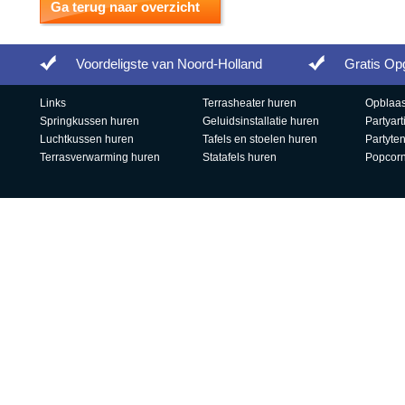
Ga terug naar overzicht
Voordeligste van Noord-Holland
Gratis Op
Links
Terrasheater huren
Opblaas
Springkussen huren
Geluidsinstallatie huren
Partyart
Luchtkussen huren
Tafels en stoelen huren
Partyte
Terrasverwarming huren
Statafels huren
Popcor